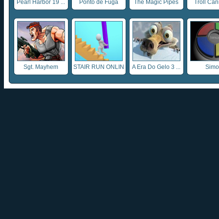
Pearl Harbor 19 ...
Ponto de Fuga
The Magic Pipes
Troll Ca
Sgt. Mayhem
STAIR RUN ONLIN
A Era Do Gelo 3 ...
Sim
...