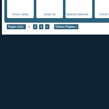
Hover Jump
Jump Up
Splashy Adventu ...
Circle 
Pages (12):
1
2
3
»
...
Última Página »