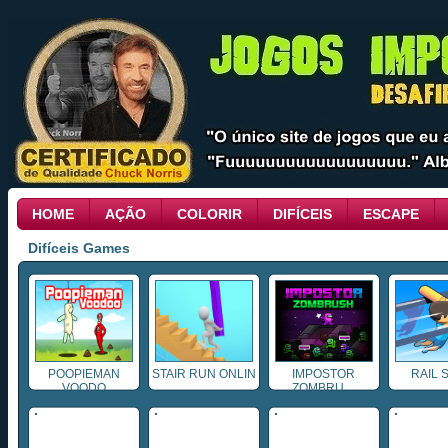
HOME
AÇÃO
COLORIR
DIFÍCEIS
ESCAPE
Difíceis Games
POOPIEMAN
STAIR RUN ONLIN
IMPOSTOR
RAIL 
VOODO
...
ZOMBRU ...