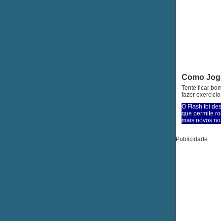
Como Jog
Tente ficar bo
fazer exercíci
O Flash foi de
que permite ro
mais novos no 
Publicidade