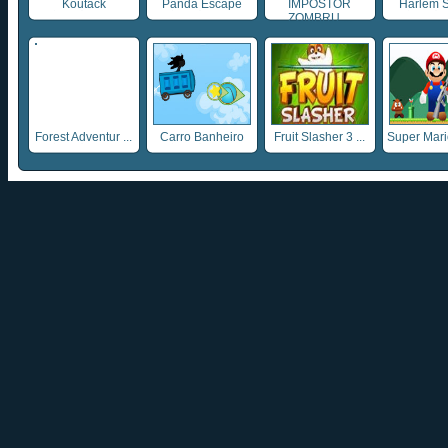
Koutack
Panda Escape
IMPOSTOR
Harlem 
ZOMBRU ...
Forest Adventur ...
Carro Banheiro
Fruit Slasher 3 ...
Super Mario