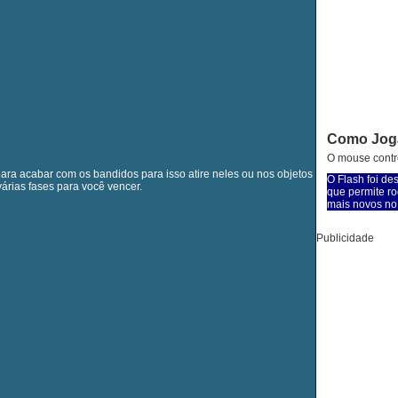
Como Jog
O mouse contro
para acabar com os bandidos para isso atire neles ou nos objetos
O Flash foi de
árias fases para você vencer.
que permite ro
mais novos no 
Publicidade