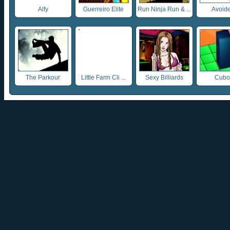
Alfy
Guerreiro Elite
Run Ninja Run & ...
Avoide
The Parkour
Little Farm Cli ...
Sexy Billiards
Cubo