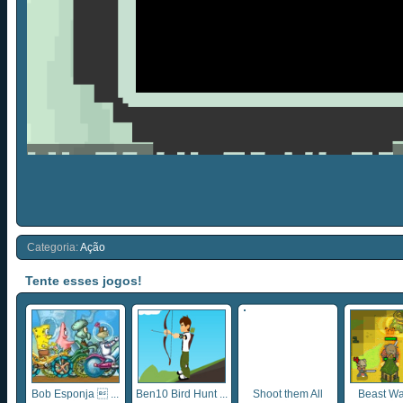
Categoria:
Ação
Tente esses jogos!
Bob Esponja  ...
Ben10 Bird Hunt ...
Shoot them All
Beast Wa