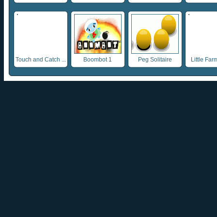
Touch and Catch ...
Boombot 1
Peg Solitaire
Little Farm