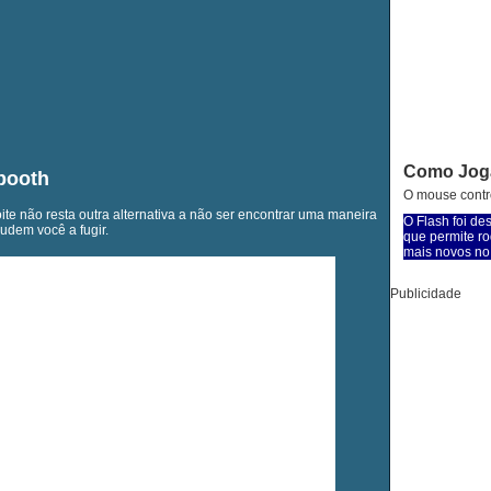
Como Jog
booth
O mouse contro
te não resta outra alternativa a não ser encontrar uma maneira
O Flash foi de
judem você a fugir.
que permite ro
mais novos no 
Publicidade