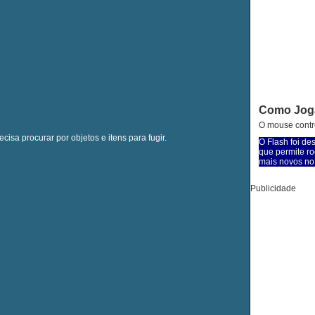
Como Jog
O mouse contro
sa procurar por objetos e itens para fugir.
O Flash foi de
que permite ro
mais novos no 
Publicidade