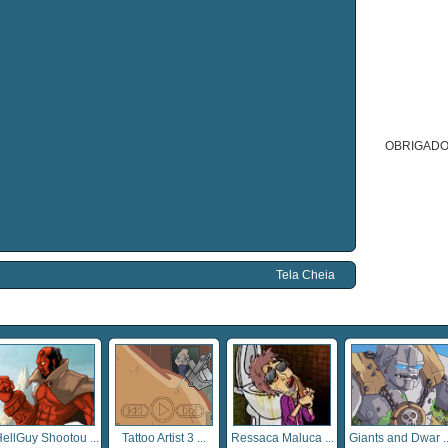
OBRIGADO
Tela Cheia
ellGuy Shootou ...
Tattoo Artist 3 ...
Ressaca Maluca ...
Giants and Dwar ..