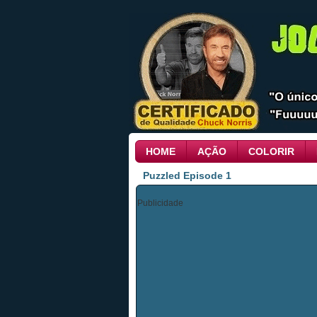
HOME
AÇÃO
COLORIR
Puzzled Episode 1
Publicidade