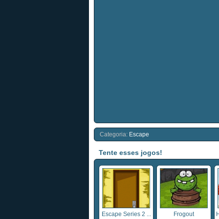
Categoria:
Escape
Tente esses jogos!
Escape Series 2 ...
Frogout
H