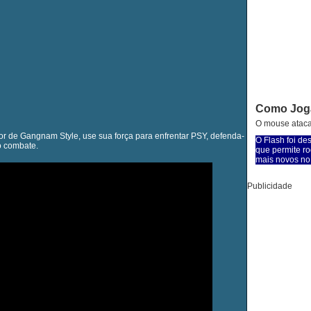
Como Jog
O mouse ataca
or de Gangnam Style, use sua força para enfrentar PSY, defenda-
O Flash foi de
o combate.
que permite ro
mais novos no 
Publicidade