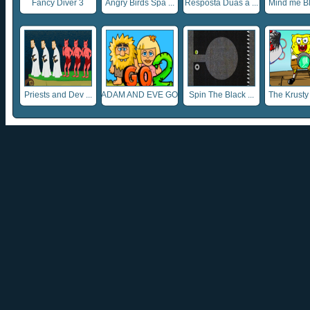
Fancy Diver 3
Angry Birds Spa ...
Resposta Duas a ...
Mind me Bl
Priests and Dev ...
ADAM AND EVE GO
Spin The Black ...
The Krusty 
...