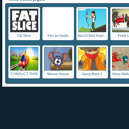
Fat Slice
Pen an Apple
Ben10 Bird Hunt ...
Feed U
CONDUCT THIS!
Mouse House
Gang Blast 2
Ninja Mafia