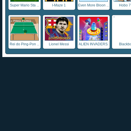
Super Mario Sta ...
I-Maze 1
Even More Bloon ...
Hobo 7 
Rei do Ping-Pon ...
Lionel Messi
ALIEN INVADERS.
Blackb
...