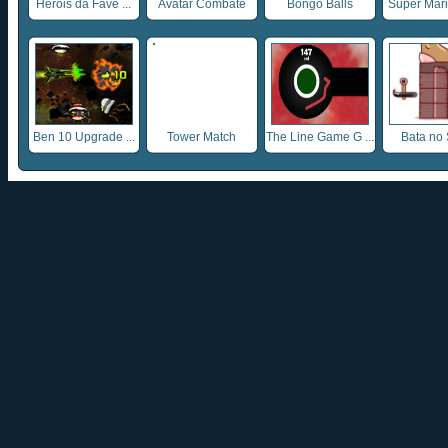
Heróis da Fave ...
Avatar Combate
Bongo Balls
Super Mario
Ben 10 Upgrade ...
Tower Match
The Line Game G ...
Bata no 