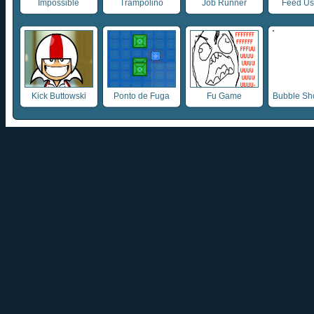
Impossible
Trampolino
Job Runner
Feed Us 4
Kick Buttowski
Ponto de Fuga
Fu Game
Bubble Sho