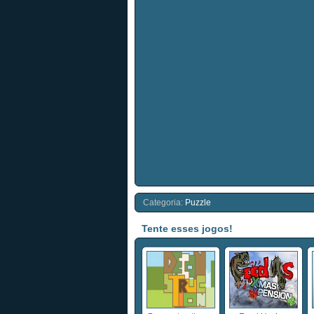
Categoria:
Puzzle
Tente esses jogos!