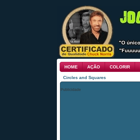
HOME
AÇÃO
COLORIR
Circles and Squares
Publicidade