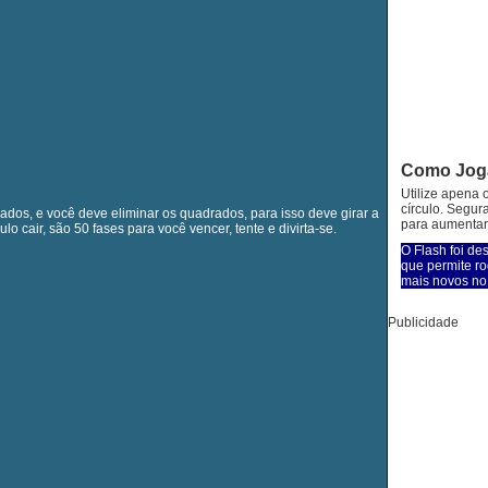
Como Jog
Utilize apena 
círculo. Segur
rados, e você deve eliminar os quadrados, para isso deve girar a
para aumentar
ulo cair, são 50 fases para você vencer, tente e divirta-se.
O Flash foi de
que permite ro
mais novos no 
Publicidade