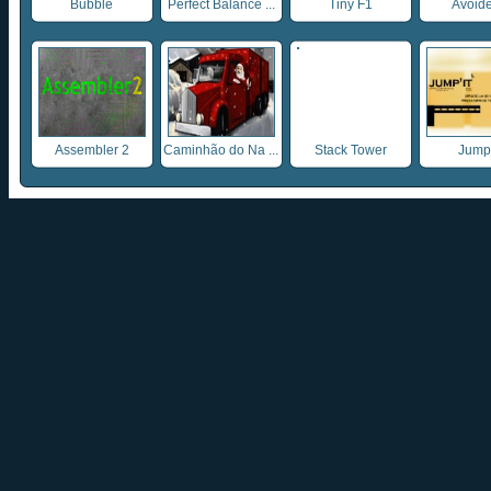
Bubble
Perfect Balance ...
Tiny F1
Avoide
Assembler 2
Caminhão do Na ...
Stack Tower
Jump 