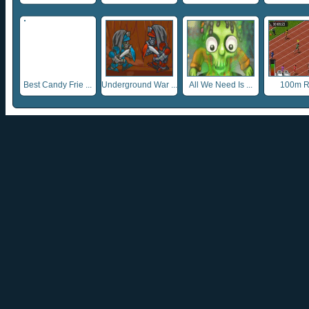
...
Best Candy Frie ...
Underground War ...
All We Need Is ...
100m 