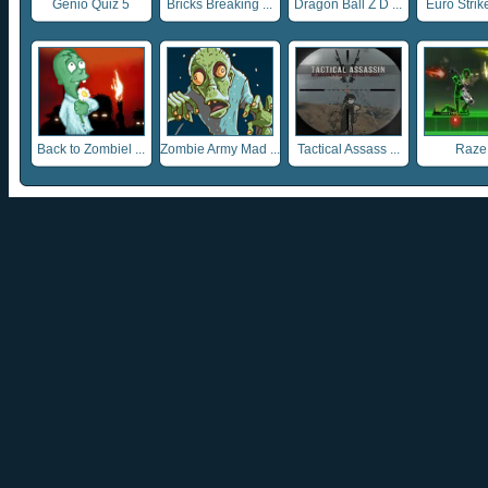
Gênio Quiz 5
Bricks Breaking ...
Dragon Ball Z D ...
Euro Strike
Back to Zombiel ...
Zombie Army Mad ...
Tactical Assass ...
Raze