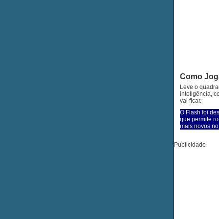
Como Jog
Leve o quadrad
inteligência, c
vai ficar.
O Flash foi de
que permite ro
mais novos no 
Publicidade