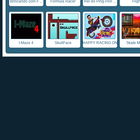
Brincando com F ...
Formula Racer
Rei do Ping-Pon ...
Fligh
I-Maze 4
SkullFace
HAPPY RACING ON
Skate M
...