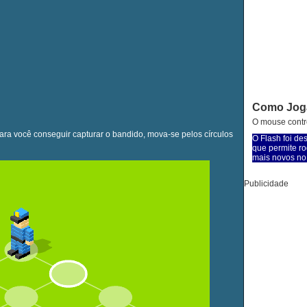
Como Jog
O mouse contro
ara você conseguir capturar o bandido, mova-se pelos círculos
O Flash foi de
que permite ro
mais novos no 
Publicidade