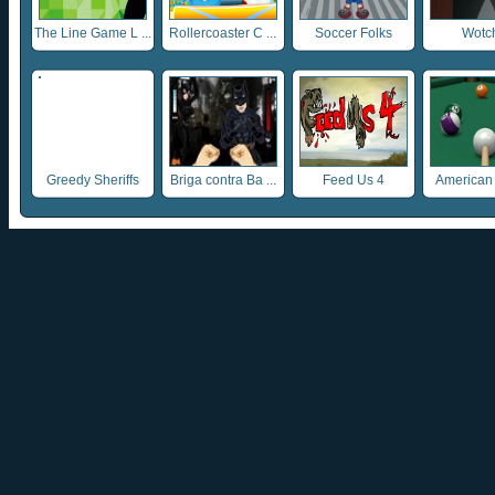
The Line Game L ...
Rollercoaster C ...
Soccer Folks
Wotch
Greedy Sheriffs
Briga contra Ba ...
Feed Us 4
American 