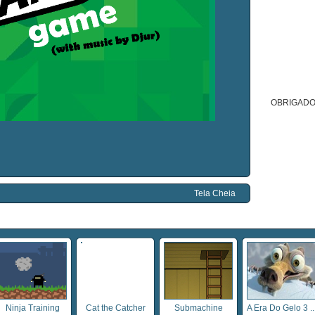
OBRIGADO
Tela Cheia
Ninja Training
Cat the Catcher
Submachine
A Era Do Gelo 3 ..