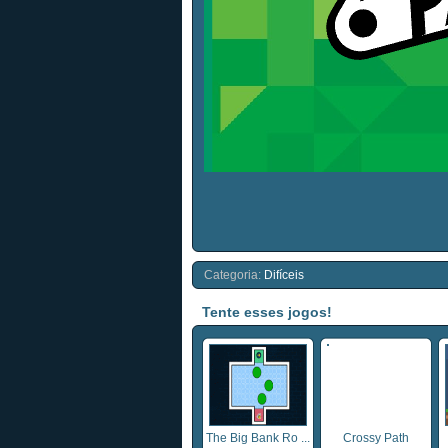
Categoria:
Difíceis
Tente esses jogos!
The Big Bank Ro ...
Crossy Path