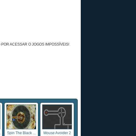
 POR ACESSAR O JOGOS IMPOSSÍVEIS!
.
Spin The Black ...
Mouse Avoider 2