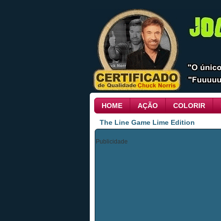
HOME
AÇÃO
COLORIR
The Line Game Lime Edition
Publicidade