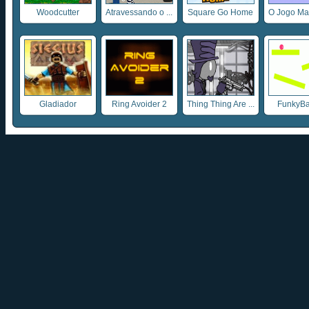
Woodcutter
Atravessando o ...
Square Go Home
O Jogo Mais
Gladiador
Ring Avoider 2
Thing Thing Are ...
FunkyBa