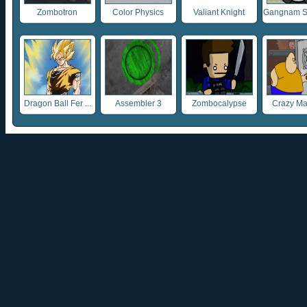
Zombotron
Color Physics
Valiant Knight
Gangnam Sty
Dragon Ball Fer ...
Assembler 3
Zombocalypse
Crazy Ma