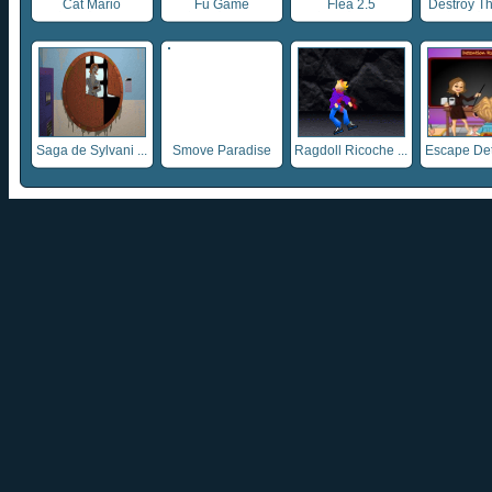
Cat Mario
Fu Game
Flea 2.5
Destroy The
Saga de Sylvani ...
Smove Paradise
Ragdoll Ricoche ...
Escape Dete