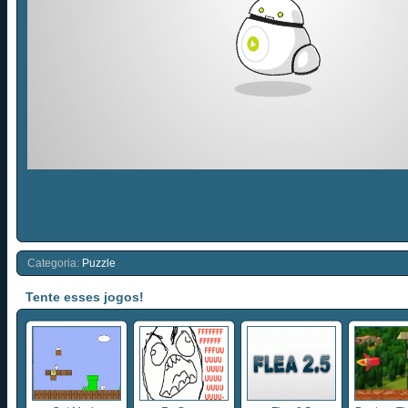
Categoria:
Puzzle
Tente esses jogos!