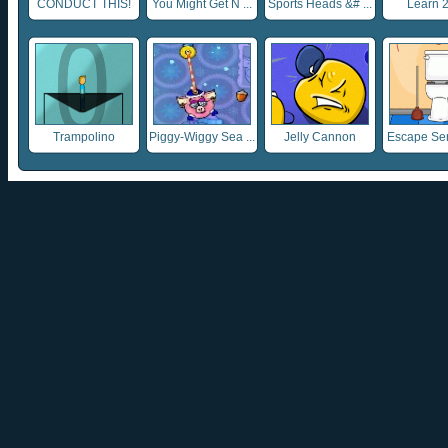
CONDUCT THIS!
You Might Get N ...
Sports Heads &# ...
Learn 2
Trampolino
Piggy-Wiggy Sea ...
Jelly Cannon
Escape Seri