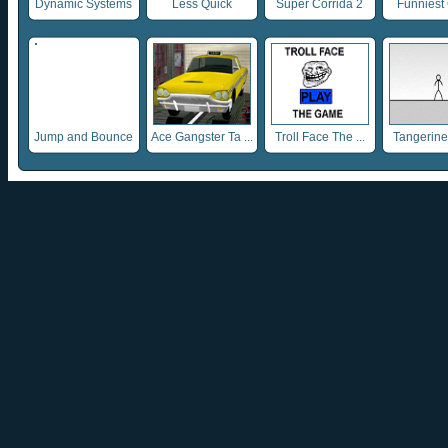
Dynamic Systems
Less Quick
Super Corrida 2
Funniest
Jump and Bounce
Ace Gangster Ta ...
Troll Face The ...
Tangerine