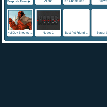
Aliens
The Champions 3 ...
Boxwo
Resposta Exerc� ...
HellGuy Shootou ...
Nodes 1
Best Pet Friend ...
Burger 