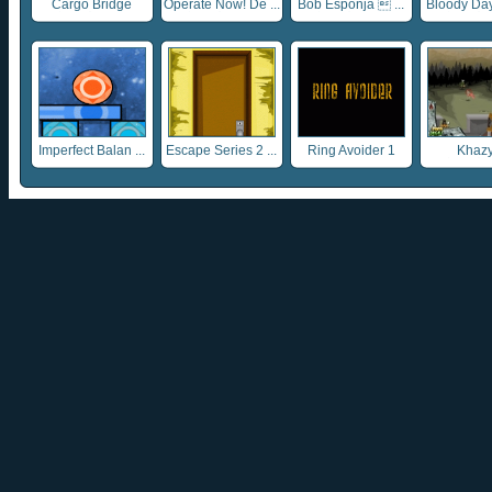
Cargo Bridge
Operate Now! De ...
Bob Esponja  ...
Bloody Day 
Imperfect Balan ...
Escape Series 2 ...
Ring Avoider 1
Khazy