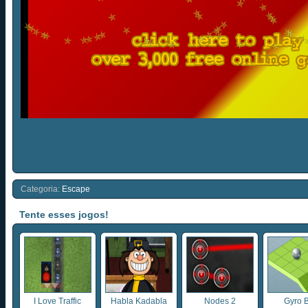
Categoria:
Escape
Tente esses jogos!
I Love Traffic
Habla Kadabla
Nodes 2
Gyro B