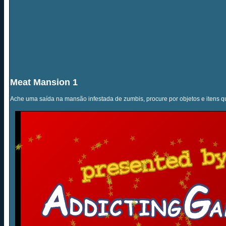
Meat Mansion 1
Ache uma saída na mansão infestada de zumbis, procure por objetos e itens q