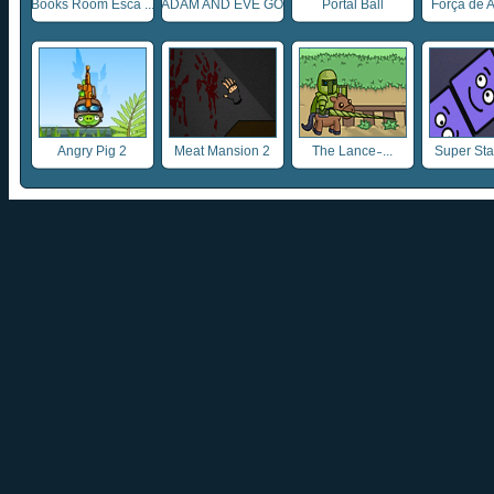
Books Room Esca ...
ADAM AND EVE GO
Portal Ball
Força de A
...
Angry Pig 2
Meat Mansion 2
The Lance ̵ ...
Super Sta