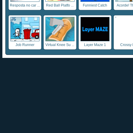
Resposta no car ...
Red Ball Platfo ...
Funniest Catch
Acorde! T
Job Runner
Virtual Knee Su ...
Layer Maze 1
Crossy 