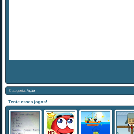
Categoria:
Ação
Tente esses jogos!