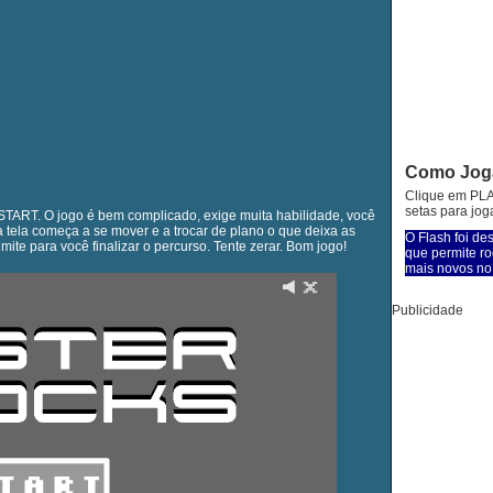
Como Jog
Clique em PLA
setas para joga
START. O jogo é bem complicado, exige muita habilidade, você
a tela começa a se mover e a trocar de plano o que deixa as
O Flash foi de
ite para você finalizar o percurso. Tente zerar. Bom jogo!
que permite ro
mais novos no 
Publicidade