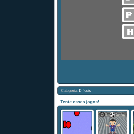
Categoria:
Difíceis
Tente esses jogos!