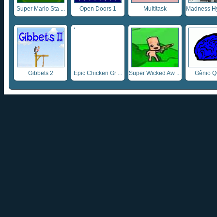
Super Mario Sta ...
Open Doors 1
Multitask
Madness Hyd
Gibbets 2
Epic Chicken Gr ...
Super Wicked Aw ...
Gênio Q