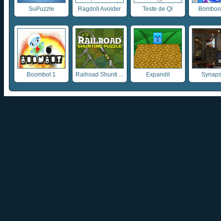
SuPuzzle
Ragdoll Avoider
Teste de QI
Bombooz
Boombot 1
Railroad Shunti ...
Expandit
Synaps