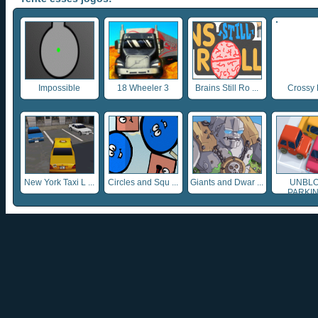
Impossible
18 Wheeler 3
Brains Still Ro ...
Crossy 
New York Taxi L ...
Circles and Squ ...
Giants and Dwar ...
UNBL
PARKING