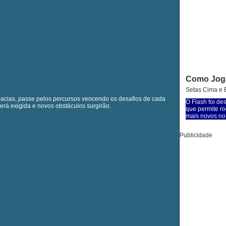
Como Jog
Setas Cima e 
acias, passe pelos percursos vencendo os desafios de cada
O Flash foi de
erá exigida e novos obstáculos surgirão.
que permite ro
mais novos no 
Publicidade