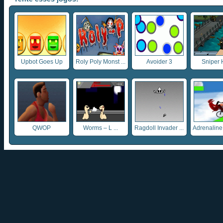
Upbot Goes Up
Roly Poly Monst ...
Avoider 3
Sniper 
QWOP
Worms – L ...
Ragdoll Invader ...
Adrenaline 