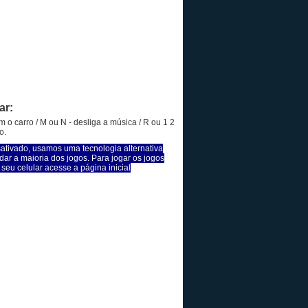
ar:
m o carro / M ou N - desliga a música / R ou 1 2
o.
sativado, usamos uma tecnologia alternativa
dar a maioria dos jogos. Para jogar os jogos
seu celular acesse a página inicial