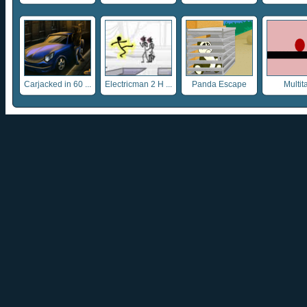
Carjacked in 60 ...
Electricman 2 H ...
Panda Escape
Multit