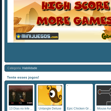
Categoria:
Habilidade
Tente esses jogos!
13 Dias no Infe ...
Untangle Deluxe
Epic Chicken Gr ...
Mouse Avo