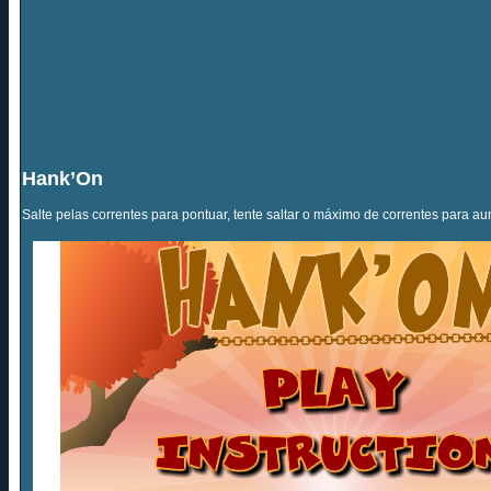
Hank’On
Salte pelas correntes para pontuar, tente saltar o máximo de correntes para a