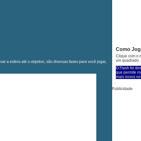
Como Jog
Clique com o m
um quadrado.
ar a esfera até o objetivo, são diversas fases para você jogar,
O Flash foi de
que permite ro
mais novos no 
Publicidade