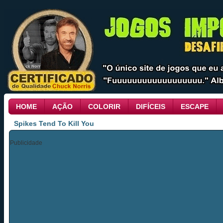
HOME
AÇÃO
COLORIR
DIFÍCEIS
ESCAPE
Spikes Tend To Kill You
Publicidade