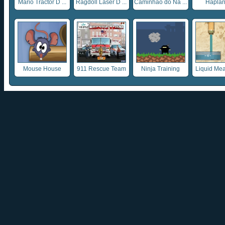
Mario Tractor D ...
Ragdoll Laser D ...
Caminhão do Na ...
Haplan
Mouse House
911 Rescue Team
Ninja Training
Liquid Mea