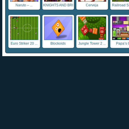
Naruto – ...
KNIGHTS AND BRI
Cerveja
Railroad Sh
...
Euro Striker 20 ...
Blockoids
Jungle Tower 2 ...
Papa’s C