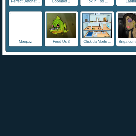
Perfect Detonat ...
Boombot 1
Fox’ n’ Rol ...
Labiri
Moopzz
Feed Us 3
Click da Morte ...
Briga contr