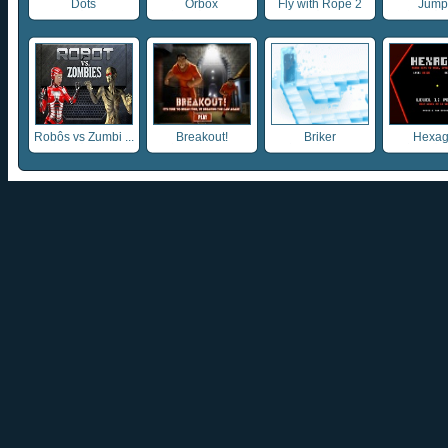
Dots
Orbox
Fly with Rope 2
Jump 
Robôs vs Zumbi ...
Breakout!
Briker
Hexa