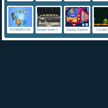
EVOWORLD.IO
Escape Series 1 ...
Espaço Express
Cut and 