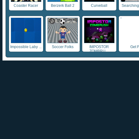
Coaster Racer
Berzerk Ball 2
Curveball
Searching f
Impossible Laby ...
Soccer Folks
IMPOSTOR
Get F
ZOMBRU ...