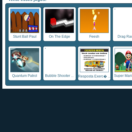
Stunt Ball Paul
On The Edge
Feesh
Drag Ra
Quantum Patrol
Bubble Shooter ...
Super Mario
Resposta Exerc� ...